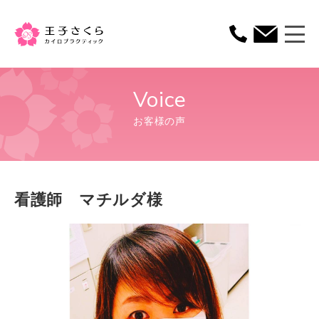
王子さくら カイロプ
Voice
お客様の声
看護師 マチルダ様